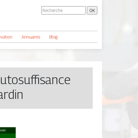
ovation
Annuaires
Blog
utosuffi­san­ce
ardin