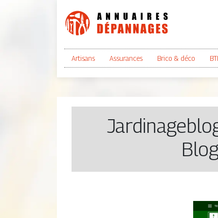
Artisans
Assurances
Brico & déco
BT
Jar­dinageb­lo
Blog